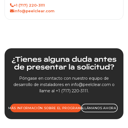
+1 (717) 220-3111
info@peelclear.com
¿Tienes alguna duda antes
de presentar la solicitud?
Póngase en contacto con nuestro equipo de
desarrollo de instaladores en
info@peelclear.com
o
llame al
+1 (717) 220-3111
.
MÁS INFORMACIÓN SOBRE EL PROGRAMA
LLÁMANOS AHORA