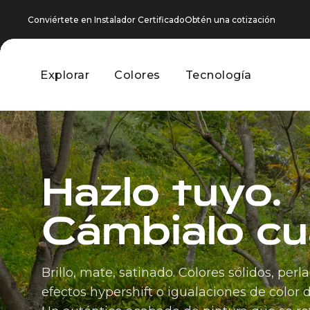
Conviértete en Instalador Certificado
Obtén una cotización
Explorar
Colores
Tecnología
Explorar
Colores
Tecnología
Hazlo tuyo.
Cámbialo cu
Brillo, mate, satinado. Colores sólidos, perl
efectos hypershift o igualaciones de color d