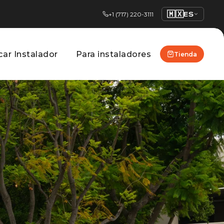
🇲🇽
ES
+1 (717) 220-3111
ar Instalador
Para instaladores
Tienda
uscar Instalador
Para instaladores