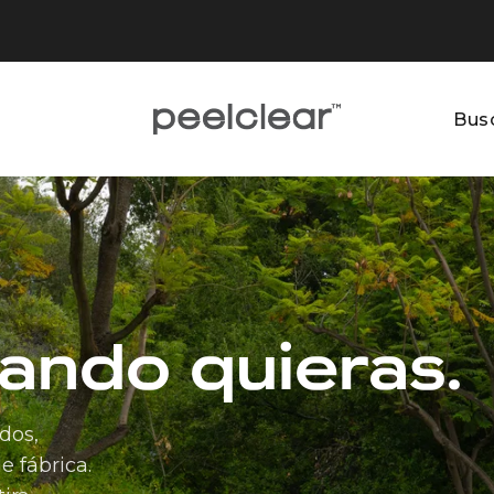
Busc
B
ando quieras.
ados,
e fábrica.