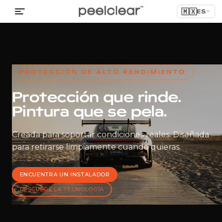
🇲🇽
ES
PROTECCIÓN DE ALTO RENDIMIENTO
Protección que rinde.
Pintura que se pela.
Creada para soportar condiciones reales. Diseñada
para retirarse limpiamente cuando quieras.
ENCUENTRA UN INSTALADOR
DESCUBRE LA TECNOLOGÍA