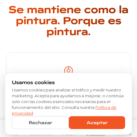
Se mantiene como la
pintura. Porque es
pintura.
Usamos cookies
Lavado
Usamos cookies para analizar el tráfico y medir nuestro
marketing. Acepta para ayudarnos a mejorar, o continúa
Métodos de lavado estándar. A mano, sin
solo con las cookies esenciales necesarias para el
contacto o a presión. No se requieren productos
funcionamiento del sitio. Consulta nuestra
Política de
privacidad
.
especiales.
Rechazar
Aceptar
Inicio
Ubicaciones
Tienda
Contacto
Protección